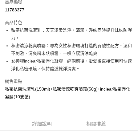
商品編號
信用卡分期付款
11783377
3 期 0 利率 每期
NT$633
21家銀行
商品特色
6 期 0 利率 每期
NT$316
21家銀行
合作金庫商業銀行
第一商業銀行
私密抗菌洗潔乳：天天溫柔洗淨，清潔、淨味同時提升妹妹防護
華南商業銀行
彰化商業銀行
合作金庫商業銀行
第一商業銀行
超商取貨付款
力。
上海商業儲蓄銀行
台北富邦商業銀行
華南商業銀行
彰化商業銀行
國泰世華商業銀行
兆豐國際商業銀行
私密清涼乾爽噴霧：專為女性私密環境打造的弱酸性配方、溫和
LINE Pay
上海商業儲蓄銀行
台北富邦商業銀行
臺灣中小企業銀行
台中商業銀行
不刺激，清爽粉末狀噴霧，一噴立感清涼乾爽
國泰世華商業銀行
兆豐國際商業銀行
匯豐（台灣）商業銀行
華泰商業銀行
Apple Pay
臺灣中小企業銀行
台中商業銀行
女神膠inclear私密淨化凝膠：經期前後、愛愛後直接使用可快速
聯邦商業銀行
遠東國際商業銀行
匯豐（台灣）商業銀行
華泰商業銀行
淨化私密環境，保持陰道乾淨清爽。
悠遊付
元大商業銀行
永豐商業銀行
聯邦商業銀行
遠東國際商業銀行
玉山商業銀行
星展（台灣）商業銀行
元大商業銀行
永豐商業銀行
銷售重點
Google Pay
台新國際商業銀行
中國信託商業銀行
玉山商業銀行
星展（台灣）商業銀行
私密抗菌洗潔乳(150ml)+私密清涼乾爽噴霧(50g)+inclear私密淨化
台灣樂天信用卡公司
台新國際商業銀行
中國信託商業銀行
全盈+PAY
凝膠(10支裝)
台灣樂天信用卡公司
大哥付你分期
相關說明
【大哥付你分期使用說明】
AFTEE先享後付
詳細說明
相關推薦
1.本服務由台灣大哥大提供，台灣大哥大用戶可立即使用無須另外申請。
2.付款方式選擇「大哥付你分期」，訂單成立後會自動跳轉到大哥付的交易
相關說明
流程，驗證手機門號後，選擇欲分期的期數、繳款截止日，確認付款後即完