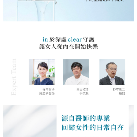
https://aftee.tw/terms/#terms3
３．未成年的使用者請事先徵得法定代理人或監護人之同意方可使用
郵局/貨運(假日不收送 )**務必接聽送貨員電話
「AFTEE先享後付」，若未經同意申辦者引起之損失，本公司不負相關責
任。
每筆NT$90，滿NT$1,200(含以上)免運費
４．使用「AFTEE先享後付」時，將依據個別帳號之用戶狀況，依本公司即
時審查核予不同之上限額度；若仍有額度不足之情形，本公司將視審查結果
郵局離島**務必接聽送貨員電話
請求用戶進行身份認證。
每筆NT$100，滿NT$1,200(含以上)免運費
５．嚴禁一人註冊多個帳號或使用他人資訊註冊。若發現惡意使用之情形，
恩沛科技股份有限公司將有權停止該用戶之使用額度並採取法律行動。
快遞(黑貓宅急便，假期結束才會理貨，假日及前一天勿使用)**請標
註社區名稱**務必接聽送貨員電話
每筆NT$135，滿NT$2,700(含以上)免運費
新竹貨運貨到付款**請標註社區名稱**務必接聽送貨員電話
每筆NT$120，滿NT$2,400(含以上)免運費