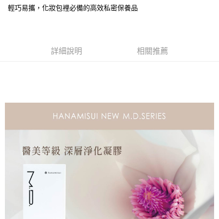
【關於「AFTEE先享後付」】
成交易。
ATM付款
輕巧易攜，化妝包裡必備的高效私密保養品
AFTEE先享後付是「在收到商品之後才付款」的支付方式。 讓您購物簡單
3.實際核准額度、可分期數及費用金額請依後續交易確認頁面所載為準。
便利好安心！
4.訂單成立30分鐘內，如未前往確認交易或遇審核未通過，訂單將自動取
貨到付款
１．簡單：不需註冊會員、不需綁卡、不需儲值。
消。如遇「轉專審核」未通過狀況，表示未達大哥付你分期系統評分，恕無
２．便利：只要手機號碼，簡訊認證，即可結帳。
法說明評估內容。
３．安心：先確認商品／服務後，再付款。
【繳款方式說明】
運送方式
詳細說明
相關推薦
1.分期款項不併入電信帳單，「大哥付你分期」於每月結算日後寄送繳費提
【「AFTEE先享後付」結帳流程】
全家取貨時付款
醒簡訊。
１．於結帳方式選擇「AFTEE先享後付」後，將跳轉至「AFTEE先享後付」
2.透過簡訊連結打開帳單後，可選擇「超商條碼／台灣大直營門市／銀行轉
每筆NT$60，滿NT$1,200(含以上)免運費
結帳頁面，進行簡訊認證並確認金額後，即可完成結帳。
帳／街口支付／iPASS MONEY」等通路繳費。
２．訂單成立數日內，您將收到繳費通知簡訊。
優惠全家取貨付款
３．收到繳費通知簡訊後14天內，點擊此簡訊中的連結，可透過四大超商／
【注意事項】
ATM／網路銀行／等多元方式進行付款，方視為交易完成。
免運費
1.本服務係由「台灣大哥大股份有限公司」（以下簡稱本公司）所提供，讓
※ 請注意：結帳手續完成當下不需立刻繳費，但若您需要取消訂單，請聯絡
用戶於交易時，得透過本服務購買商品或服務，並由商店將買賣／分期付款
購買商品的店家。未經商家同意取消之訂單仍視為有效，需透過AFTEE先享
全家純取貨(需核對身分 務必留真名)
買賣價金債權讓與本公司後，依約使用本公司帳單繳交帳款。
後付繳納相關費用。
2.基於同意付款使用「大哥付你分期」之契約關係目的，商店將以您的個人
每筆NT$60，滿NT$1,200(含以上)免運費
※ 交易是否成功請以「AFTEE先享後付 」之結帳頁面顯示為準，若有關於
資料（包含姓名、電話或地址）提供予台灣大哥大進項蒐集、處理及利用，
是否繳費成功／繳費後需取消欲退款等相關疑問，請聯繫「AFTEE先享後付
由本公司與您本人進行分期帳單所需資料之確認、核對及更正。
客戶支援中心」
https://netprotections.freshdesk.com/support/home
優惠全家純取貨(需核對身分 務必留真名)
3.完整用戶服務條款，請詳閱以下連結：
https://oppay.tw/userRule
免運費
【注意事項】
１．透過由恩沛科技股份有限公司提供之「AFTEE先享後付」服務完成之交
7-11取貨時付款
易，需依本服務之必要範圍內提供個人資料，並將交易相關給付款項請求債
權轉讓予恩沛科技股份有限公司。
每筆NT$60，滿NT$1,200(含以上)免運費
２．關於個人資料處理事宜，請瀏覽以下網址：