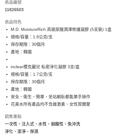
商品編號
信用卡分期付款
11826503
3 期 0 利率 每期
NT$333
21家銀行
商品特色
6 期 0 利率 每期
NT$166
21家銀行
合作金庫商業銀行
第一商業銀行
M.D. MoistureRich 高玻尿酸潤澤修護凝膠 (5支裝) 1盒
華南商業銀行
彰化商業銀行
合作金庫商業銀行
第一商業銀行
超商取貨付款
規格/容量：1.8公克/支
上海商業儲蓄銀行
台北富邦商業銀行
華南商業銀行
彰化商業銀行
國泰世華商業銀行
兆豐國際商業銀行
保存期限：30個月
LINE Pay
上海商業儲蓄銀行
台北富邦商業銀行
臺灣中小企業銀行
台中商業銀行
產地：韓國
國泰世華商業銀行
兆豐國際商業銀行
匯豐（台灣）商業銀行
華泰商業銀行
Apple Pay
臺灣中小企業銀行
台中商業銀行
聯邦商業銀行
遠東國際商業銀行
匯豐（台灣）商業銀行
華泰商業銀行
inclear櫻克麗兒 私密淨化凝膠 3支/盒
悠遊付
元大商業銀行
永豐商業銀行
聯邦商業銀行
遠東國際商業銀行
規格/容量：1.7公克/支
玉山商業銀行
星展（台灣）商業銀行
元大商業銀行
永豐商業銀行
Google Pay
保存期限：30個月
台新國際商業銀行
中國信託商業銀行
玉山商業銀行
星展（台灣）商業銀行
台灣樂天信用卡公司
產地：韓國
台新國際商業銀行
中國信託商業銀行
全盈+PAY
安全、衛生、簡單，坐站躺臥都能單手操作
台灣樂天信用卡公司
大哥付你分期
花美水所有產品均不含雌激素、女性賀爾蒙
相關說明
【大哥付你分期使用說明】
銷售重點
AFTEE先享後付
1.本服務由台灣大哥大提供，台灣大哥大用戶可立即使用無須另外申請。
一次性、注入式、水性、弱酸性、免沖洗
2.付款方式選擇「大哥付你分期」，訂單成立後會自動跳轉到大哥付的交易
相關說明
淨化、潔淨、保濕
流程，驗證手機門號後，選擇欲分期的期數、繳款截止日，確認付款後即完