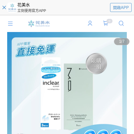
花美水
開啟APP
立刻使用官方APP
0
1
/
7