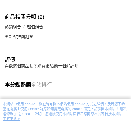
商品相關分類 (2)
熱銷組合
超值組合
💗新客推薦組💗
評價
喜歡這個商品嗎？購買後給他一個好評吧
本分類熱銷
全站排行
本網站中使用 cookie，欲查詢有關本網站使用 cookie 方式之詳情，及若您不希
熱門標籤
望在電腦上使用 cookie 時應如何變更電腦的 cookie 設定，請參閱本網站「
隱私
權條款
」之 Cookie 聲明。您繼續使用本網站即表示您同意本公司得按本網站使
用條款之 Cookie 聲明使用 cookie。
了解更多 >