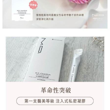
https://aftee.tw/terms/#terms3
優惠7-11取貨付款
３．未成年的使用者請事先徵得法定代理人或監護人之同意方可使用
免運費
「AFTEE先享後付」，若未經同意申辦者引起之損失，本公司不負相關責
任。
7-11純取貨(需核對身分 務必留真名)
４．使用「AFTEE先享後付」時，將依據個別帳號之用戶狀況，依本公司即
時審查核予不同之上限額度；若仍有額度不足之情形，本公司將視審查結果
每筆NT$60，滿NT$1,200(含以上)免運費
請求用戶進行身份認證。
５．嚴禁一人註冊多個帳號或使用他人資訊註冊。若發現惡意使用之情形，
優惠7-11純取貨(需核對身分 務必留真名)
恩沛科技股份有限公司將有權停止該用戶之使用額度並採取法律行動。
免運費
7-11快速純取貨(黑貓快速到店，假期結束才會理貨，假日及
前一天勿使用)
每筆NT$95，滿NT$4,800(含以上)免運費
郵局/貨運(假日不收送 )**務必接聽送貨員電話
每筆NT$90，滿NT$1,200(含以上)免運費
郵局離島**務必接聽送貨員電話
每筆NT$100，滿NT$1,200(含以上)免運費
快遞(黑貓宅急便，假期結束才會理貨，假日及前一天勿使用)**請標
註社區名稱**務必接聽送貨員電話