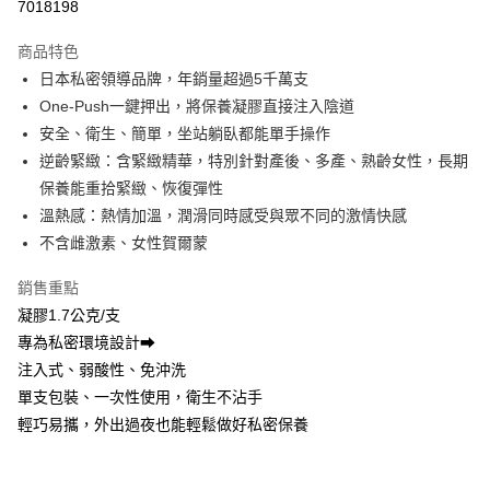
7018198
3 期 0 利率 每期
NT$399
21家銀行
商品特色
6 期 0 利率 每期
NT$199
21家銀行
合作金庫商業銀行
第一商業銀行
日本私密領導品牌，年銷量超過5千萬支
華南商業銀行
彰化商業銀行
合作金庫商業銀行
第一商業銀行
超商取貨付款
One-Push一鍵押出，將保養凝膠直接注入陰道
上海商業儲蓄銀行
台北富邦商業銀行
華南商業銀行
彰化商業銀行
國泰世華商業銀行
兆豐國際商業銀行
安全、衛生、簡單，坐站躺臥都能單手操作
LINE Pay
上海商業儲蓄銀行
台北富邦商業銀行
臺灣中小企業銀行
台中商業銀行
逆齡緊緻：含緊緻精華，特別針對產後、多產、熟齡女性，長期
國泰世華商業銀行
兆豐國際商業銀行
匯豐（台灣）商業銀行
華泰商業銀行
Apple Pay
臺灣中小企業銀行
台中商業銀行
保養能重拾緊緻、恢復彈性
聯邦商業銀行
遠東國際商業銀行
匯豐（台灣）商業銀行
華泰商業銀行
溫熱感：熱情加溫，潤滑同時感受與眾不同的激情快感
悠遊付
元大商業銀行
永豐商業銀行
聯邦商業銀行
遠東國際商業銀行
不含雌激素、女性賀爾蒙
玉山商業銀行
星展（台灣）商業銀行
元大商業銀行
永豐商業銀行
Google Pay
台新國際商業銀行
中國信託商業銀行
玉山商業銀行
星展（台灣）商業銀行
銷售重點
台灣樂天信用卡公司
台新國際商業銀行
中國信託商業銀行
全盈+PAY
凝膠1.7公克/支
台灣樂天信用卡公司
專為私密環境設計➡
大哥付你分期
注入式、弱酸性、免沖洗
相關說明
【大哥付你分期使用說明】
單支包裝、一次性使用，衛生不沾手
AFTEE先享後付
1.本服務由台灣大哥大提供，台灣大哥大用戶可立即使用無須另外申請。
輕巧易攜，外出過夜也能輕鬆做好私密保養
2.付款方式選擇「大哥付你分期」，訂單成立後會自動跳轉到大哥付的交易
相關說明
流程，驗證手機門號後，選擇欲分期的期數、繳款截止日，確認付款後即完
【關於「AFTEE先享後付」】
成交易。
ATM付款
AFTEE先享後付是「在收到商品之後才付款」的支付方式。 讓您購物簡單