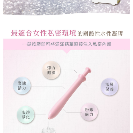
郵局/貨運(假日不收送 )**務必接聽送貨員電話
「AFTEE先享後付」，若未經同意申辦者引起之損失，本公司不負相關責
任。
每筆NT$90，滿NT$1,200(含以上)免運費
４．使用「AFTEE先享後付」時，將依據個別帳號之用戶狀況，依本公司即
時審查核予不同之上限額度；若仍有額度不足之情形，本公司將視審查結果
郵局離島**務必接聽送貨員電話
請求用戶進行身份認證。
每筆NT$100，滿NT$1,200(含以上)免運費
５．嚴禁一人註冊多個帳號或使用他人資訊註冊。若發現惡意使用之情形，
恩沛科技股份有限公司將有權停止該用戶之使用額度並採取法律行動。
快遞(黑貓宅急便，假期結束才會理貨，假日及前一天勿使用)**請標
註社區名稱**務必接聽送貨員電話
每筆NT$135，滿NT$2,700(含以上)免運費
新竹貨運貨到付款**請標註社區名稱**務必接聽送貨員電話
每筆NT$120，滿NT$2,400(含以上)免運費